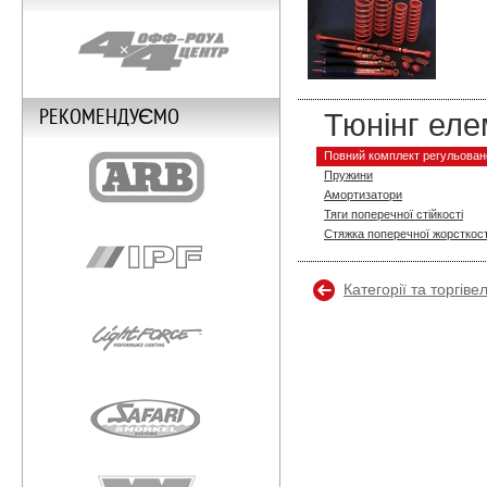
РЕКОМЕНДУЄМО
Тюнінг еле
Повний комплект регульовано
Пружини
Амортизатори
Тяги поперечної стійкості
Стяжка поперечної жорсткост
Категорії та торгіве