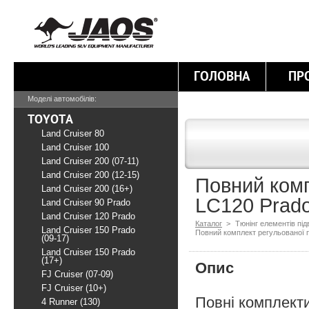
ГОЛОВНА
ПР
Моделі автомобілів:
TOYOTA
Land Cruiser 80
Land Cruiser 100
Land Cruiser 200 (07-11)
Land Cruiser 200 (12-15)
Повний комп
Land Cruiser 200 (16+)
LC120 Prado
Land Cruiser 90 Prado
Land Cruiser 120 Prado
Каталог
>
Тюнінг елементів під
Land Cruiser 150 Prado
Повний комплект регульованої п
(09-17)
Land Cruiser 150 Prado
(17+)
Опис
FJ Cruiser (07-09)
FJ Cruiser (10+)
Повні комплекти
4 Runner (130)