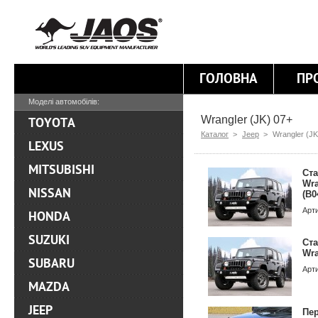
ГОЛОВНА
ПР
Моделі автомобілів:
Wrangler (JK) 07+
TOYOTA
Каталог
>
Jeep
>
Wrangler (JK
LEXUS
MITSUBISHI
Ста
Wra
NISSAN
(B0
Арт
HONDA
SUZUKI
Ста
Wra
SUBARU
Арт
MAZDA
JEEP
Пе