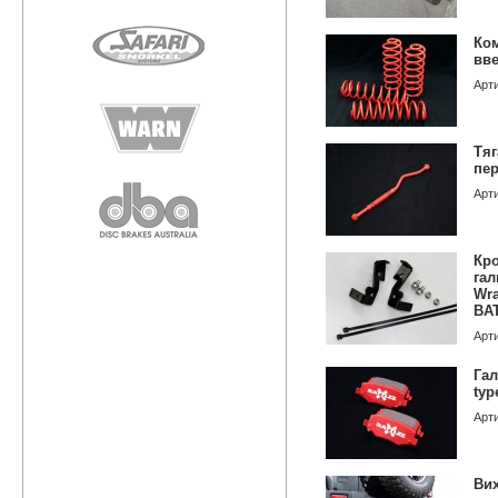
Ком
вве
Арт
Тяг
пер
Арт
Кр
гал
Wra
BA
Арт
Гал
typ
Арт
Вих