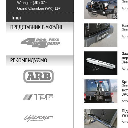
Jee
Wrangler (JK) 07+
Grand Cherokee (WK) 11+
Арт
Інші
Нак
ПРЕДСТАВНИК В УКРАЇНІ
Jee
Арт
Зах
пе
РЕКОМЕНДУЄМО
Jee
Арт
Крі
Jee
вс
JA
Арт
Під
Wra
Арт