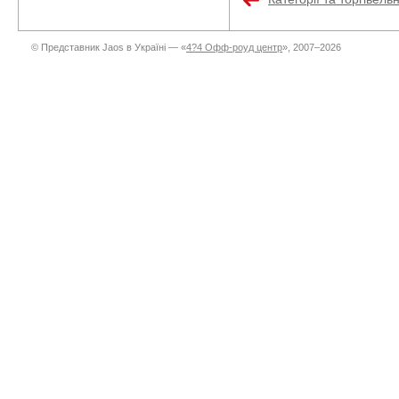
© Представник Jaos в Україні — «
4?4 Офф-роуд центр
», 2007–2026