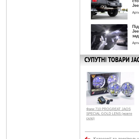
сто
Jee
Арт
Під
Jee
зад
Арт
СУПУТНІ ТОВАРИ JA
Фари 710 PROGREAT JAOS
SPECIAL GOLD LENS (жовте
скло)
Категорії та торгівель