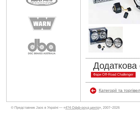
Додаткова 
Фари Off-Road Challenger
Категорії та торгіве
© Представник Jaos в Україні — «
4?4 Офф-роуд центр
», 2007–2026