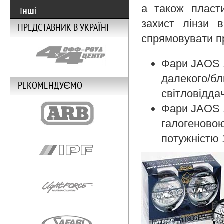
а також пласт
Інші
захист лінзи 
ПРЕДСТАВНИК В УКРАЇНІ
спрямовувати пр
Фари JAOS 1
далекого/бл
РЕКОМЕНДУЄМО
світловіддач
Фари JAOS 1
галогеновою
потужністю 