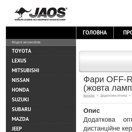
ГОЛОВНА
ПР
Моделі автомобілів:
TOYOTA
LEXUS
MITSUBISHI
Фари OFF-
NISSAN
(жовта ламп
HONDA
Каталог
>
Додаткова оптика >
SUZUKI
SUBARU
Опис
Додаткова оп
MAZDA
дистанційне ке
JEEP