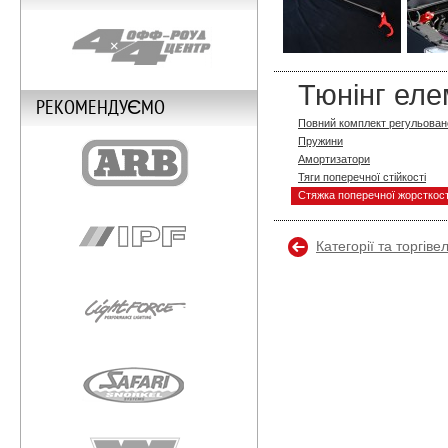
Тюнінг еле
РЕКОМЕНДУЄМО
Повний комплект регульовано
Пружини
Амортизатори
Тяги поперечної стійкості
Стяжка поперечної жорсткост
Категорії та торгіве