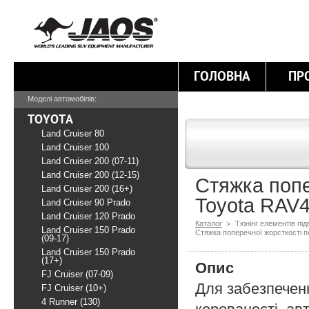
ГОЛОВНА
ПР
Моделі автомобілів:
TOYOTA
Land Cruiser 80
Land Cruiser 100
Land Cruiser 200 (07-11)
Land Cruiser 200 (12-15)
Стяжка попе
Land Cruiser 200 (16+)
Toyota RAV4
Land Cruiser 90 Prado
Land Cruiser 120 Prado
Каталог
>
Тюнінг елементів під
Land Cruiser 150 Prado
Стяжка поперечної жорсткості п
(09-17)
Land Cruiser 150 Prado
(17+)
Опис
FJ Cruiser (07-09)
Для забезпечен
FJ Cruiser (10+)
4 Runner (130)