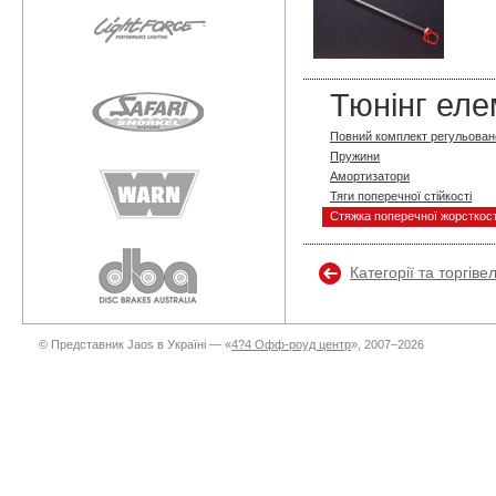
Тюнінг еле
Повний комплект регульовано
Пружини
Амортизатори
Тяги поперечної стійкості
Стяжка поперечної жорсткост
Категорії та торгіве
© Представник Jaos в Україні — «
4?4 Офф-роуд центр
», 2007–2026