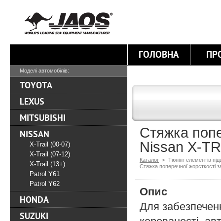
ГОЛОВНА
ПР
Моделі автомобілів:
TOYOTA
LEXUS
MITSUBISHI
Стяжка попе
NISSAN
Nissan X-TR
X-Trail (00-07)
X-Trail (07-12)
Каталог
>
Тюнінг елементів під
X-Trail (13+)
Стяжка поперечної жорсткості з
Patrol Y61
Patrol Y62
Опис
HONDA
Для забезпечен
SUZUKI