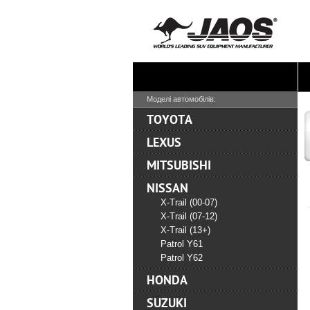
Моделі автомобілів:
TOYOTA
LEXUS
MITSUBISHI
NISSAN
X-Trail (00-07)
X-Trail (07-12)
X-Trail (13+)
Patrol Y61
Patrol Y62
HONDA
SUZUKI