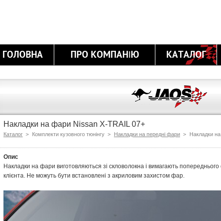
ГОЛОВНА
ПРО КОМПАНІЮ
КАТАЛОГ
Накладки на фари Nissan X-TRAIL 07+
Каталог
>
Комплекти кузовного тюнінгу >
Накладки на передні фари
>
Накладки на
Опис
Накладки на фари виготовляються зі скловолокна і вимагають попередньог
клієнта. Не можуть бути встановлені з акриловим захистом фар.