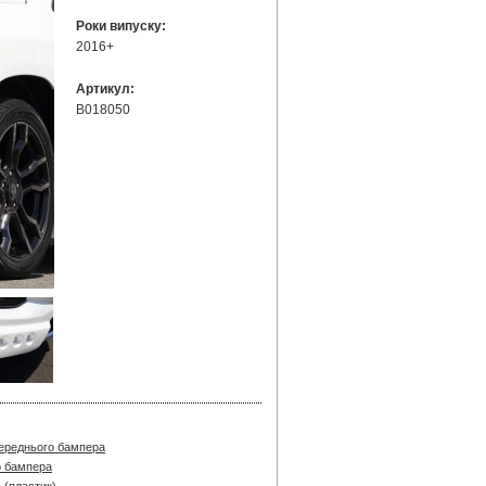
Роки випуску:
2016+
Артикул:
B018050
переднього бампера
о бампера