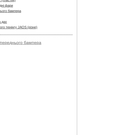
 (пластик)
дні фари
нього бампера
а дах
ого тюнінгу JAOS (різне)
переднього бампера