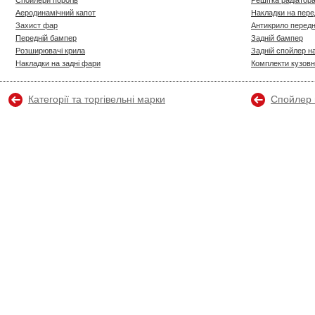
Спойлери порогів
Решітка радіатора
Аеродинамічний капот
Накладки на пере
Захист фар
Антикрило перед
Передній бампер
Задній бампер
Розширювачі крила
Задній спойлер н
Накладки на задні фари
Комплекти кузовн
Категорії та торгівельні марки
Спойлер 