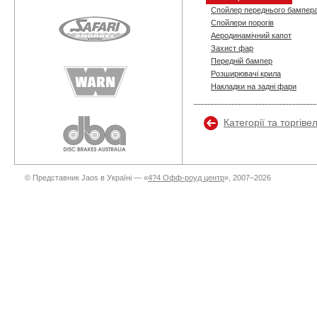
Спойлер переднього бампер
Спойлери порогів
Аеродинамічний капот
Захист фар
Передній бампер
Розширювачі крила
Накладки на задні фари
Категорії та торгіве
© Представник Jaos в Україні — «
4?4 Офф-роуд центр
», 2007–2026