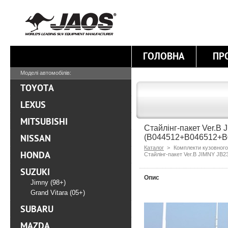
ГОЛОВНА
ПР
Моделі автомобілів:
TOYOTA
LEXUS
MITSUBISHI
Стайлінг-пакет Ver.B
(B044512+B046512+B
NISSAN
Каталог
>
Комплекти кузовного
HONDA
Стайлінг-пакет Ver.B JIMNY J
SUZUKI
Опис
Jimny (98+)
Grand Vitara (05+)
SUBARU
MAZDA