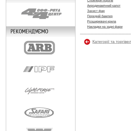
Спойлери порогів
Аеродинамічний капот
Захист фар
Передній бампер
Розширювачі крила
Накладки на задні фари
РЕКОМЕНДУЄМО
Категорії та торгіве