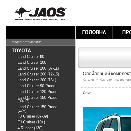
ГОЛОВНА
ПР
Моделі автомобілів:
TOYOTA
Land Cruiser 80
Land Cruiser 100
Land Cruiser 200 (07-11)
Спойлерний комплект M
Land Cruiser 200 (12-15)
Land Cruiser 200 (16+)
Каталог
>
Комплекти кузовного
Land Cruiser 90 Prado
Land Cruiser 120 Prado
Опис
Land Cruiser 150 Prado
(09-17)
Land Cruiser 150 Prado
(17+)
FJ Cruiser (07-09)
FJ Cruiser (10+)
4 Runner (130)