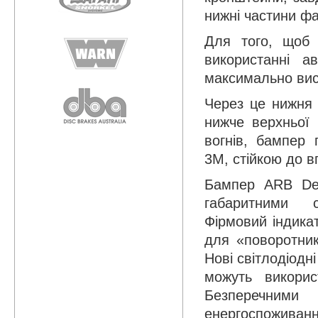
нижні частини фа
Для того, щоб 
використанні а
максимально висо
Через це нижня 
нижче верхньої
вогнів, бампер 
3М, стійкою до в
Бампер ARB Del
габаритними с
Фірмовий індика
для «поворотникі
Нові світлодіодн
можуть викорис
Безперечними
енергоспоживан