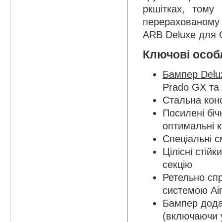
ркшітках, тому
перерахованому
ARB Deluxe для 
Ключові особ
Бампер Delu
Prado GX та
Стальна кон
Посилені біч
оптимальні к
Спеціальні 
Цілісні стій
секцію
Ретельно спр
системою Ai
Бампер дода
(включаючи у