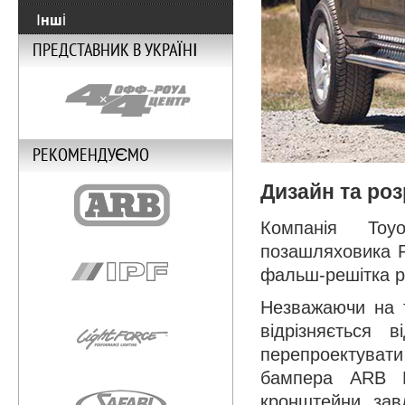
Інші
ПРЕДСТАВНИК В УКРАЇНІ
РЕКОМЕНДУЄМО
Дизайн та роз
Компанія Toy
позашляховика P
фальш-решітка ра
Незважаючи на 
відрізняється 
перепроектуват
бампера ARB De
кронштейни, зав