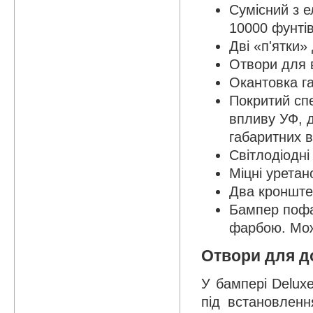
Сумісний з 
10000 фунтів
Дві «п'ятки
Отвори для 
Окантовка га
Покритий сп
впливу УФ, д
габаритних в
Світлодіодні
Міцні уретан
Два кронште
Бампер пофа
фарбою. Мож
Отвори для д
У бампері Delux
під встановлен