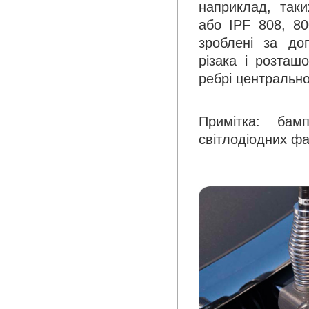
наприклад, таки
або IPF 808, 80
зроблені за до
різака і розташ
ребрі центрально
Примітка: бам
світлодіодних фа