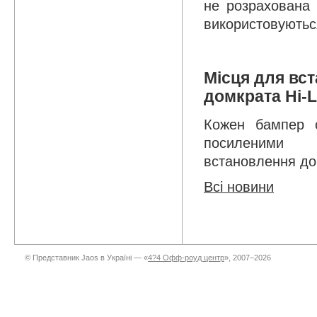
не розрахована
використовуютьс
Місця для вс
домкрата Hi-Li
Кожен бампер 
посиленими 
встановлення домк
Всі новини
© Представник Jaos в Україні — «
4?4 Офф-роуд центр
», 2007–2026