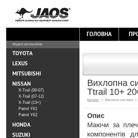
ГОЛОВНА
ПР
Моделі автомобілів:
TOYOTA
LEXUS
MITSUBISHI
Вихлопна си
NISSAN
Ttrail 10+ 2
X-Trail (00-07)
X-Trail (07-12)
Каталог
>
Вихлопні системи >
X-Trail (13+)
Patrol Y61
Опис
Patrol Y62
Маючи за плеч
HONDA
компонентів д
SUZUKI