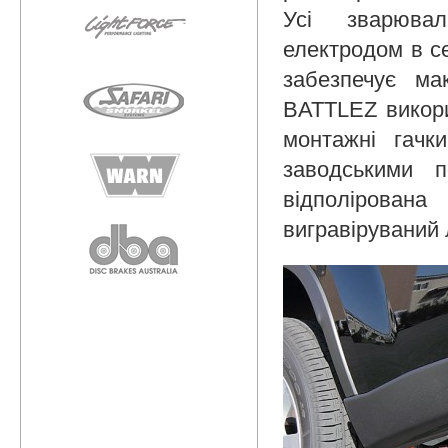
Усі зварюва
електродом в се
забезпечує ма
BATTLEZ викори
монтажні гачк
заводськими п
відполірована
вигравіруваний