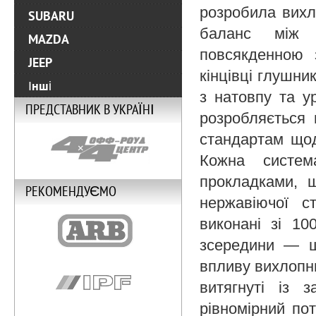
розробила вихл
SUBARU
баланс між 
MAZDA
повсякденною 
JEEP
кінцівці глушни
Інші
з натовпу та у
ПРЕДСТАВНИК В УКРАЇНІ
розробляється 
стандартам щод
Кожна систем
прокладками, 
РЕКОМЕНДУЄМО
нержавіючої с
виконані зі 10
зсередини — щ
впливу вихлопних
витягнуті із 
рівномірний пот