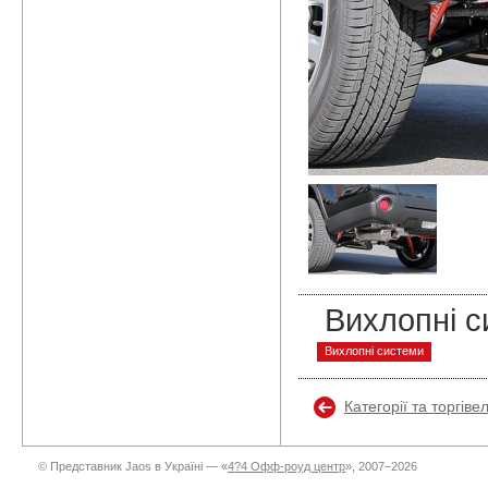
Вихлопні с
Вихлопні системи
Категорії та торгіве
© Представник Jaos в Україні — «
4?4 Офф-роуд центр
», 2007–2026