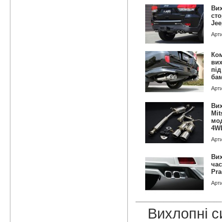
Вих
сто
Jee
Арт
Ком
вих
під
бам
Арт
Вих
Mit
мод
4WD
Арт
Вих
час
Pra
Арт
Вихлопні с