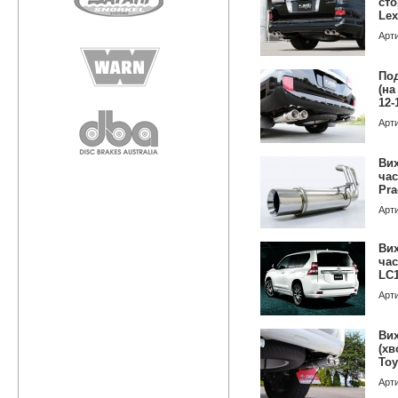
сто
Lex
Арт
Под
(на
12-
Арт
Вих
час
Pra
Арт
Вих
час
LC1
Арт
Вих
(хв
Toy
Арт