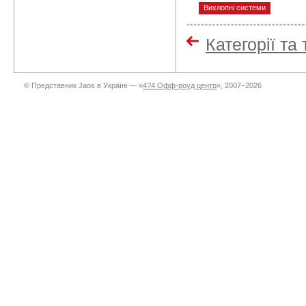
Вихлопні системи
Категорії та
© Представник Jaos в Україні — «
4?4 Офф-роуд центр
», 2007–2026