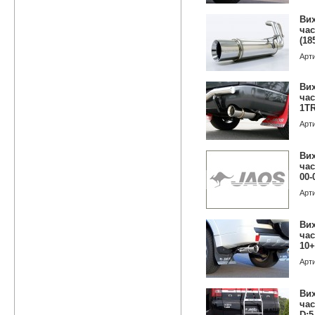
Вих
час
(18
Арт
Вих
час
1T
Арт
Вих
час
00-
Арт
Вих
час
10
Арт
Вих
час
D:5