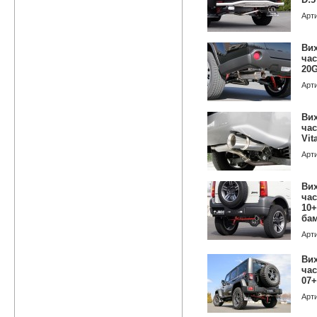
Арт
Вих
час
20
Арт
Вих
час
Vit
Арт
Вих
час
10+
ба
Арт
Вих
ча
07+
Арт