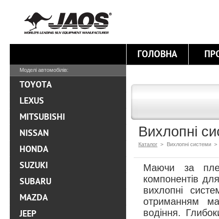
ГОЛОВНА
ПР
Моделі автомобілів:
TOYOTA
LEXUS
MITSUBISHI
Вихлопні си
NISSAN
Каталог
>
Вихлопні системи >
HONDA
SUZUKI
Маючи за плеч
компонентів дл
SUBARU
вихлопні сист
MAZDA
отриманням ма
водіння. Глибок
JEEP