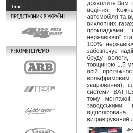
дозволить Вам т
Інші
водіння. Кожн
ПРЕДСТАВНИК В УКРАЇНІ
автомобіля та в
вихлопних газах
прокладками,
нержавіючої ста
100% нержавіюч
забезпечує наді
РЕКОМЕНДУЄМО
бруду, вологи, 
товщиною 1,5 мм
всій протяжнос
вольфрамовим е
зварювання), щ
системи BATTLE
тому монтажні 
заводськими 
відполірован
вигравіруваний 
Вих