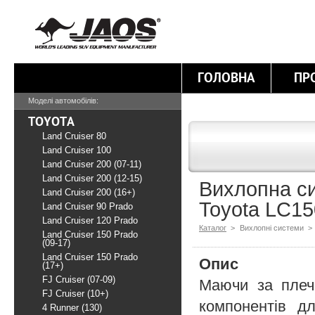
ГОЛОВНА
ПР
Моделі автомобілів:
TOYOTA
Land Cruiser 80
Land Cruiser 100
Land Cruiser 200 (07-11)
Land Cruiser 200 (12-15)
Вихлопна си
Land Cruiser 200 (16+)
Toyota LC15
Land Cruiser 90 Prado
Land Cruiser 120 Prado
Каталог
>
Вихлопні системи >
Land Cruiser 150 Prado
(09-17)
Land Cruiser 150 Prado
Опис
(17+)
FJ Cruiser (07-09)
Маючи за плеч
FJ Cruiser (10+)
компонентів д
4 Runner (130)