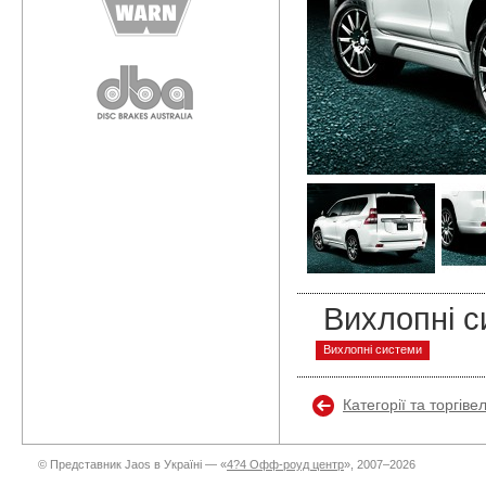
Вихлопні с
Вихлопні системи
Категорії та торгіве
© Представник Jaos в Україні — «
4?4 Офф-роуд центр
», 2007–2026