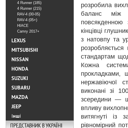
4 Runner (185)
розробила вихл
4 Runner (215)
баланс між 
RAV-4 (00-05)
RAV-4 (05+)
повсякденною 
HIACE
кінцівці глушни
Camry 2017+
з натовпу та у
LEXUS
розробляється 
MITSUBISHI
стандартам щод
NISSAN
Кожна систем
HONDA
прокладками, 
SUZUKI
нержавіючої с
SUBARU
виконані зі 10
MAZDA
зсередини — щ
JEEP
впливу вихлопних
витягнуті із 
Інші
рівномірний пот
ПРЕДСТАВНИК В УКРАЇНІ