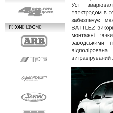
Усі зварюва
електродом в се
забезпечує ма
РЕКОМЕНДУЄМО
BATTLEZ викори
монтажні гачк
заводськими п
відполірована
вигравіруваний