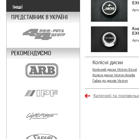
EX
Інші
Арт
ПРЕДСТАВНИК В УКРАЇНІ
Ков
EXC
Арт
РЕКОМЕНДУЄМО
Колісні диски
Колісний диски Victron Excel
Колісні диски Victron Astella
Гайки до дисків Victron
Категорії та торгівель