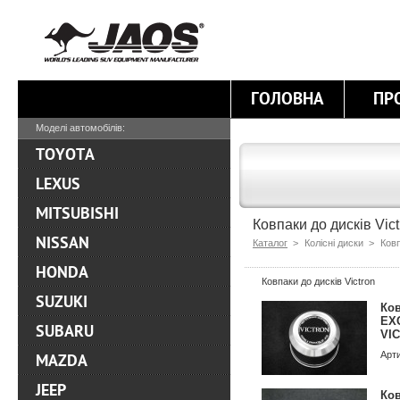
ГОЛОВНА
ПР
Моделі автомобілів:
TOYOTA
LEXUS
MITSUBISHI
Ковпаки до дисків Vict
NISSAN
Каталог
>
Колісні диски >
Ковп
HONDA
Ковпаки до дисків Victron
SUZUKI
Ков
EXC
SUBARU
VI
Арт
MAZDA
JEEP
Ков