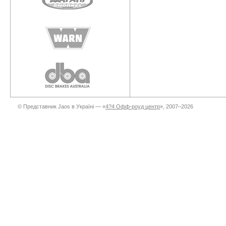
© Представник Jaos в Україні — «
4?4 Офф-роуд центр
», 2007–2026