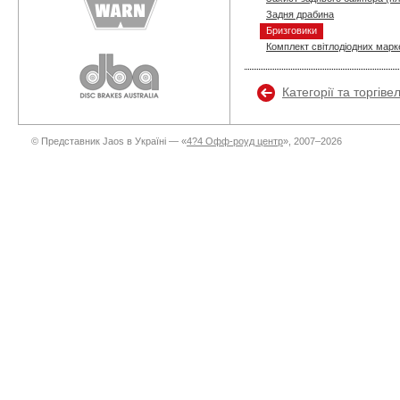
Задня драбина
Бризговики
Комплект світлодіодних марке
Категорії та торгіве
© Представник Jaos в Україні — «
4?4 Офф-роуд центр
», 2007–2026