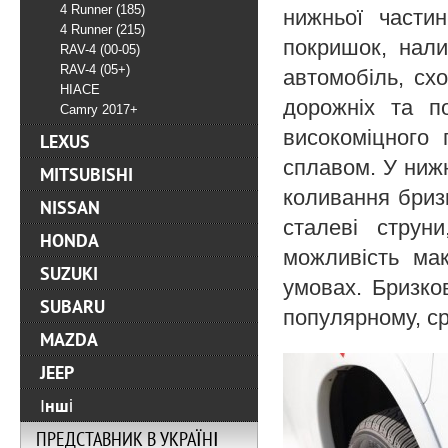
4 Runner (185)
нижньої части
4 Runner (215)
покришок, нали
RAV-4 (00-05)
RAV-4 (05+)
автомобіль, сх
HIACE
дорожніх та п
Camry 2017+
високоміцного 
LEXUS
сплавом. У ниж
MITSUBISHI
коливання бриз
NISSAN
сталеві струн
HONDA
можливість ма
SUZUKI
умовах. Бризко
SUBARU
популярному, ср
MAZDA
JEEP
Інші
ПРЕДСТАВНИК В УКРАЇНІ