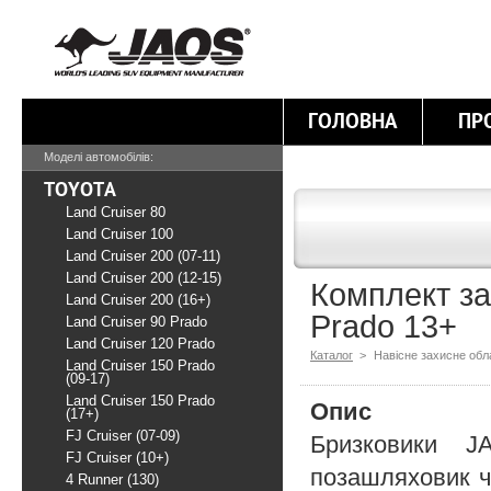
ГОЛОВНА
ПР
Моделі автомобілів:
TOYOTA
Land Cruiser 80
Land Cruiser 100
Land Cruiser 200 (07-11)
Land Cruiser 200 (12-15)
Комплект за
Land Cruiser 200 (16+)
Prado 13+
Land Cruiser 90 Prado
Land Cruiser 120 Prado
Каталог
>
Навісне захисне об
Land Cruiser 150 Prado
(09-17)
Land Cruiser 150 Prado
Опис
(17+)
FJ Cruiser (07-09)
Бризковики J
FJ Cruiser (10+)
позашляховик ч
4 Runner (130)