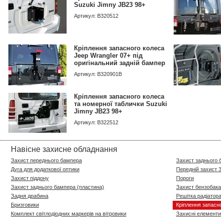
Suzuki Jimny JB23 98+
Артикул: B320512
Кріплення запасного колеса
Jeep Wrangler 07+ під
оригінальний задній бампер
Артикул: B320901B
Кріплення запасного колеса
та номерної таблички Suzuki
Jimny JB23 98+
Артикул: B322512
Навісне захисне обладнання
Захист переднього бампера
Захист заднього
Дуга для додаткової оптики
Передній захист 
Захист піддону
Пороги
Захист заднього бампера (пластина)
Захист бензобака
Задня драбина
Решітка радіатора
Бризговики
Кріплення запасн
Комплект світлодіодних маркерів на вітровики
Захисні елементи 