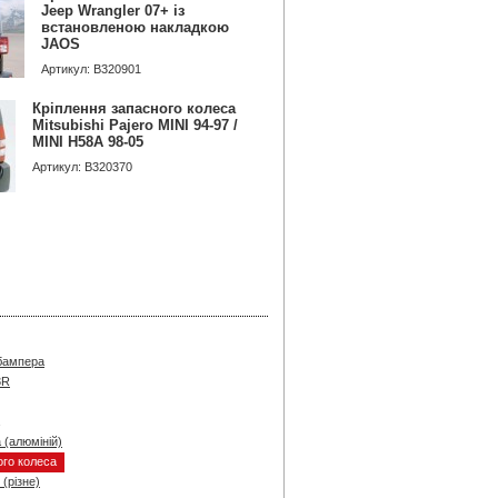
Jeep Wrangler 07+ із
встановленою накладкою
JAOS
Артикул: B320901
Кріплення запасного колеса
Mitsubishi Pajero MINI 94-97 /
MINI H58A 98-05
Артикул: B320370
 бампера
3R
 (алюміній)
ого колеса
(різне)