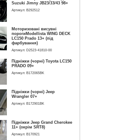
Suzuki Jimny JB23/33/43 98+
Артикул: B292512
Моторизовані висувні
порогиModellista WING DECK
LC150 Prado 13+ (під
фарбування)
Артикул: D2523-41810-00
Підніжки (чорні) Toyota LC150
PRADO 09+
Артикул: B172065BK
Підніжки (чорні) Jeep
Wrangler 07+
Артикул: B172901BK
Підніжки Jeep Grand Cherokee
11+ (окрім SRT8)
Артикул: B170921