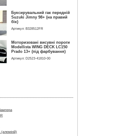
Буксирувальний гак передній
Suzuki Jimny 98+ (на правий
бік)
Артикул: B328512FR
Моторизовані висувні пороги
Modellista WING DECK LC150
Prado 13+ (під фарбування)
Артикул: D2523-41810-00
 бампера
3R
 (алюміній)