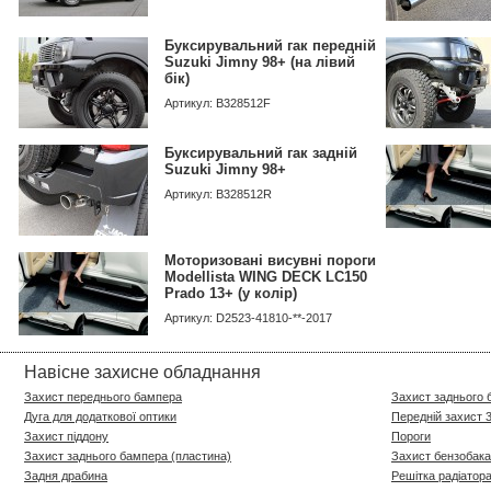
Буксирувальний гак передній
Suzuki Jimny 98+ (на лівий
бік)
Артикул: B328512F
Буксирувальний гак задній
Suzuki Jimny 98+
Артикул: B328512R
Моторизовані висувні пороги
Modellista WING DECK LC150
Prado 13+ (у колір)
Артикул: D2523-41810-**-2017
Навісне захисне обладнання
Захист переднього бампера
Захист заднього
Дуга для додаткової оптики
Передній захист 
Захист піддону
Пороги
Захист заднього бампера (пластина)
Захист бензобака
Задня драбина
Решітка радіатора