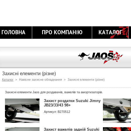
ГОЛОВНА
ПРО КОМПАНІЮ
КАТАЛОГ
Захисні елементи (різне)
Каталог
>
Навісне захисне обладнання >
Захисні елементи (різне)
Захисні елементи Jaos для роздавачів, важелів та амортизаторів.
Захист роздатки Suzuki Jimny
JB23/33/43 98+
Артикул: B270512
Захист важелів задній Suzuki