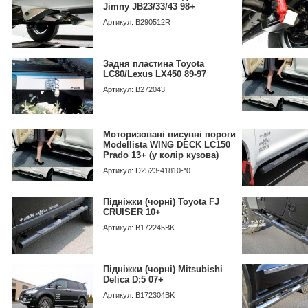
Jimny JB23/33/43 98+
Артикул: B290512R
Задня пластина Toyota
LC80/Lexus LX450 89-97
Артикул: B272043
Моторизовані висувні пороги
Modellista WING DECK LC150
Prado 13+ (у колір кузова)
Артикул: D2523-41810-*0
Підніжки (чорні) Toyota FJ
CRUISER 10+
Артикул: B172245BK
Підніжки (чорні) Mitsubishi
Delica D:5 07+
Артикул: B172304BK