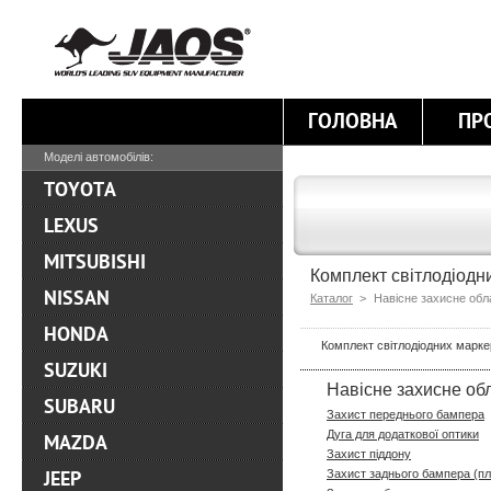
ГОЛОВНА
ПР
Моделі автомобілів:
TOYOTA
LEXUS
MITSUBISHI
Комплект світлодіодн
NISSAN
Каталог
>
Навісне захисне об
HONDA
Комплект світлодіодних маркер
SUZUKI
Навісне захисне об
SUBARU
Захист переднього бампера
Дуга для додаткової оптики
MAZDA
Захист піддону
Захист заднього бампера (п
JEEP