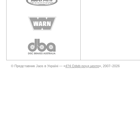
© Представник Jaos в Україні — «
4?4 Офф-роуд центр
», 2007–2026