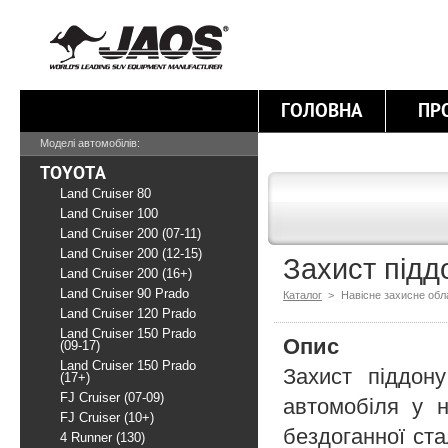
ГОЛОВНА
ПР
Моделі автомобілів:
TOYOTA
Land Cruiser 80
Land Cruiser 100
Land Cruiser 200 (07-11)
Land Cruiser 200 (12-15)
Захист підд
Land Cruiser 200 (16+)
Land Cruiser 90 Prado
Каталог
>
Навісне захисне об
Land Cruiser 120 Prado
Land Cruiser 150 Prado
Опис
(09-17)
Land Cruiser 150 Prado
Захист піддон
(17+)
FJ Cruiser (07-09)
автомобіля у н
FJ Cruiser (10+)
бездоганної ста
4 Runner (130)