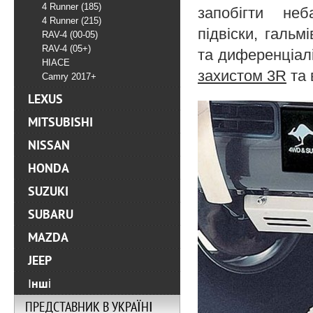
4 Runner (185)
запобігти не
4 Runner (215)
підвіски, гальм
RAV-4 (00-05)
RAV-4 (05+)
та диференціалі
HIACE
захистом 3R
та 
Camry 2017+
LEXUS
MITSUBISHI
NISSAN
HONDA
SUZUKI
SUBARU
MAZDA
JEEP
Інші
ПРЕДСТАВНИК В УКРАЇНІ