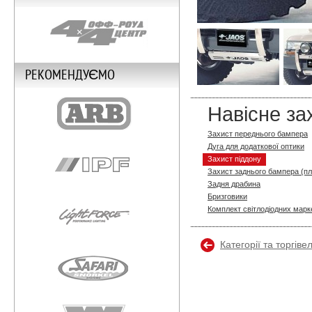
РЕКОМЕНДУЄМО
Навісне за
Захист переднього бампера
Дуга для додаткової оптики
Захист піддону
Захист заднього бампера (п
Задня драбина
Бризговики
Комплект світлодіодних марке
Категорії та торгіве